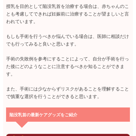
授乳を目的として陥没乳首を治療する場合は、赤ちゃんのこ
方には本当におススメしたいです。
とも考慮してできれば妊娠前に治療することが望ましいと言
われています。
もしも手術を行うべきか悩んでいる場合は、医師に相談だけ
でも行ってみると良いと思います。
手術の失敗例を参考にすることによって、自分が手術を行っ
た後にどのようなことに注意するべきか知ることができま
す。
また、手術には少なからずリスクがあることを理解すること
で慎重な選択を行うことができると思います。
陥没乳首の最新ケアグッズをご紹介