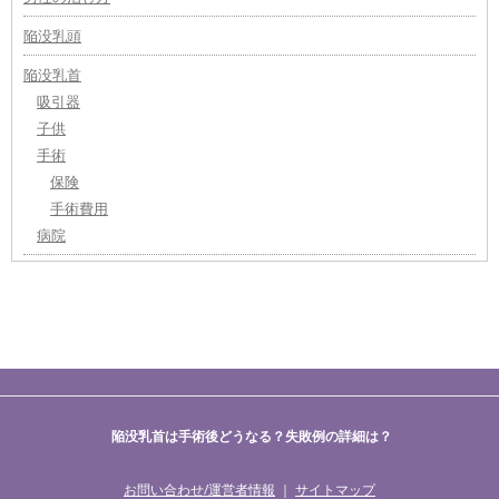
陥没乳頭
陥没乳首
吸引器
子供
手術
保険
手術費用
病院
陥没乳首は手術後どうなる？失敗例の詳細は？
お問い合わせ/運営者情報
｜
サイトマップ