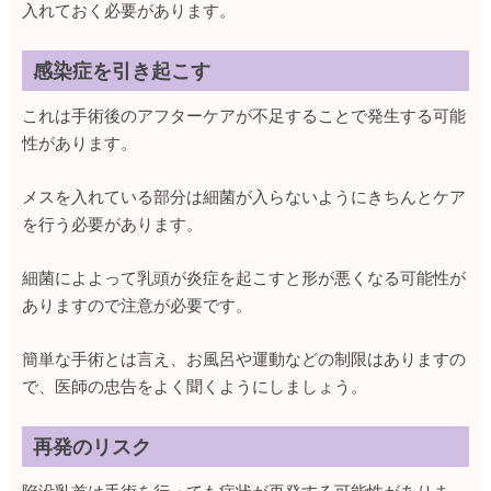
入れておく必要があります。
感染症を引き起こす
これは手術後のアフターケアが不足することで発生する可能
気なる感触ですが、手に塗ってみると「サラサラ」で
性があります。
浸透力がある印象がありました。旦那はべた付くのは
嫌だと言っていたので一安心です。
メスを入れている部分は細菌が入らないようにきちんとケア
を行う必要があります。
その後、旦那には毎晩のお風呂上りに「ピュアナス」でバ
細菌によよって乳頭が炎症を起こすと形が悪くなる可能性が
ストトップのマッサージを1分程度続けてもらいました。
ありますので注意が必要です。
2か月後の旦那の変化
簡単な手術とは言え、お風呂や運動などの制限はありますの
で、医師の忠告をよく聞くようにしましょう。
再発のリスク
陥没乳首は手術を行っても症状が再発する可能性がありま