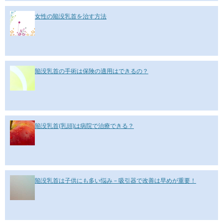
女性の陥没乳首を治す方法
陥没乳首の手術は保険の適用はできるの？
陥没乳首(乳頭)は病院で治療できる？
陥没乳首は子供にも多い悩み – 吸引器で改善は早めが重要！