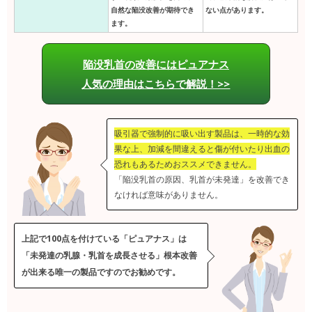
自然な陥没改善が期待でき
ない点があります。
ます。
陥没乳首の改善にはピュアナス
人気の理由はこちらで解説！>>
吸引器で強制的に吸い出す製品は、一時的な効
果な上、加減を間違えると傷が付いたり出血の
恐れもあるためおススメできません。
「陥没乳首の原因、乳首が未発達」を改善でき
なければ意味がありません。
上記で100点を付けている「ピュアナス」は
「未発達の乳腺・乳首を成長させる」根本改善
が出来る唯一の製品ですのでお勧めです。