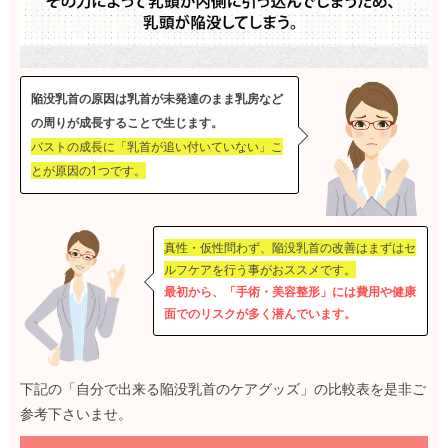
陥没乳首の原因は乳首が未発達のまま乳房など
の周りが成長することで生じます。
バストの成長に「乳首が追い付いていない」こ
とが原因の1つです。
真性・仮性問わず、陥没乳首の改善はまずはセ
ルフケアを行う事がおススメです。
最初から、「手術・美容整形」には費用や健康
面でのリスクが多く潜んでいます。
下記の「自分で出来る陥没乳首のケアグッズ」の比較表を是非ご
参考下さいませ。