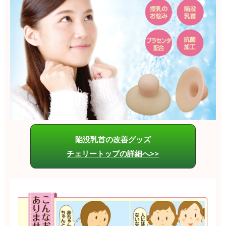
陥没乳首の改善グッズ
チェリートップの詳細へ>>