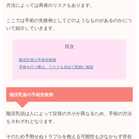
方法によっては再発のリスクもあります。
ここでは手術の失敗例としてどのようなものがあるのかにつ
いて紹介していきます。
目次
陥没乳首の手術失敗例
製品の下にガイドブックやメッセージカード等が入っ
手術を行う際は、リスクも含めて医師に相談
ています。
このガイドブックが図解入りで丁寧で非常に分かりや
すいです。
陥没乳首の手術失敗例
ケースから出したピュアナス
陥没乳頭は人によって症状の大小が異なるため、手術の方法
もそれぞれとなります。
そのため予期せぬトラブルを抱える可能性も少なからず存在