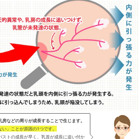
乳房などの周りが成長することで生じます。
ない」ことが原因の1つです。
バストの成長が早く、乳首が成長に追い付か