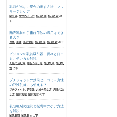
乳頭が出ない場合の出す方法 – マッ
サージとケア
吸引器
,
女性の治し方
,
陥没乳頭
,
陥没乳首
の
下
陥没乳首の手術は保険の適用はでき
るの？
保険
,
手術
,
手術費用
,
陥没乳頭
,
陥没乳首
の下
ピジョンの乳首吸引器 – 価格と口コ
ミ、使い方を解説
女性の治し方
,
男性の治し方
,
陥没乳頭
,
陥没乳
首
の下
プチフィットの効果と口コミ – 真性
の陥没乳首にも使える？
プチフィット
,
吸引器
,
女性の治し方
,
男性の治
し方
,
陥没乳頭
,
陥没乳首
の下
乳頭亀裂の症状と授乳中のケア方法
を解説！
陥没乳頭
,
陥没乳首
の下