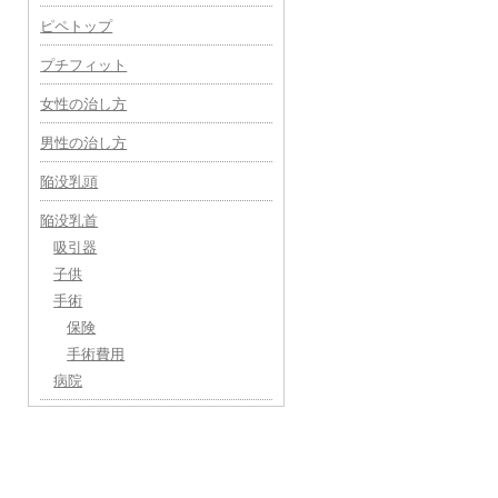
ピペトップ
プチフィット
女性の治し方
男性の治し方
陥没乳頭
陥没乳首
吸引器
子供
手術
保険
手術費用
病院