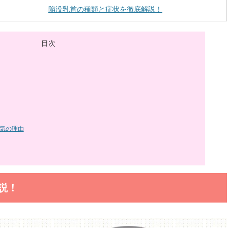
陥没乳首の種類と症状を徹底解説！
目次
気の理由
説！