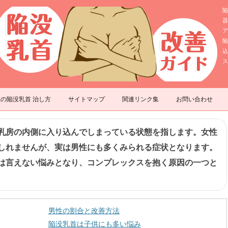
陥
器
ア
陥
込
ス
コンテンツへスキップ
の陥没乳首 治し方
サイトマップ
関連リンク集
お問い合わせ
乳房の内側に入り込んでしまっている状態を指します。女性
しれませんが、実は男性にも多くみられる症状となります。
は言えない悩みとなり、コンプレックスを抱く原因の一つと
男性の割合と改善方法
陥没乳首は子供にも多い悩み