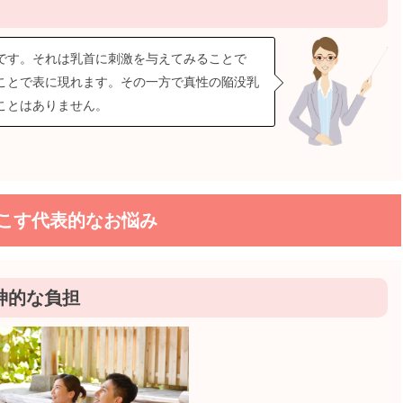
です。それは乳首に刺激を与えてみることで
ことで表に現れます。その一方で真性の陥没乳
ことはありません。
こす代表的なお悩み
神的な負担